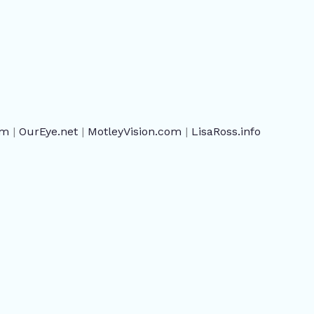
om
|
OurEye.net
|
MotleyVision.com
|
LisaRoss.info