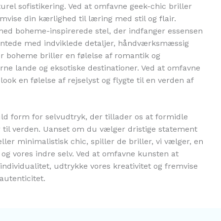
turel sofistikering. Ved at omfavne geek-chic briller
ise din kærlighed til læring med stil og flair.
ed boheme-inspirerede stel, der indfanger essensen
pyntede med indviklede detaljer, håndværksmæssig
er boheme briller en følelse af romantik og
jerne lande og eksotiske destinationer. Ved at omfavne
ook en følelse af rejselyst og flygte til en verden af
uld form for selvudtryk, der tillader os at formidle
er til verden. Uanset om du vælger dristige statement
eller minimalistisk chic, spiller de briller, vi vælger, en
 og vores indre selv. Ved at omfavne kunsten at
individualitet, udtrykke vores kreativitet og fremvise
autenticitet.