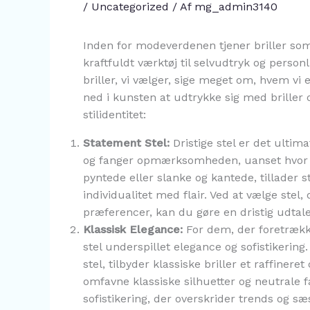
/
Uncategorized
/ Af
mg_admin3140
Inden for modeverdenen tjener briller som 
kraftfuldt værktøj til selvudtryk og personlig
briller, vi vælger, sige meget om, hvem vi 
ned i kunsten at udtrykke sig med briller 
stilidentitet:
Statement Stel:
Dristige stel er det ultima
og fanger opmærksomheden, uanset hvor 
pyntede eller slanke og kantede, tillader st
individualitet med flair. Ved at vælge stel,
præferencer, kan du gøre en dristig udtale
Klassisk Elegance:
For dem, der foretrækker
stel underspillet elegance og sofistikerin
stel, tilbyder klassiske briller et raffinere
omfavne klassiske silhuetter og neutrale f
sofistikering, der overskrider trends og sæ