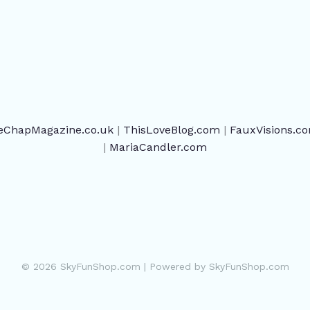
eChapMagazine.co.uk
|
ThisLoveBlog.com
|
FauxVisions.c
|
MariaCandler.com
© 2026 SkyFunShop.com | Powered by SkyFunShop.com