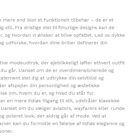
mere end blot et funktionelt tilbehør – de er et
 stil. Fra dristige stel til finurlige designs kan de
er, og hvordan vi ønsker at blive opfattet. Lad os dykke
og udforske, hvordan dine briller definerer din
tive modeudtryk, der øjeblikkeligt løfter ethvert outfit
du går. Uanset om de er overdimensionerede og
atement stel dig at udtrykke din selvtillid og
 der afspejler din personlighed og æstetiske
lse om, hvem du er, og hvad du står for.
 en mere tidløs tilgang til stil, udstråler klassiske
g. Uanset om du vælger aviators, wayfarers eller runde
t og poleret look, der aldrig går af mode. Ved at
arver kan du formidle en følelse af tidløs elegance og
soner.