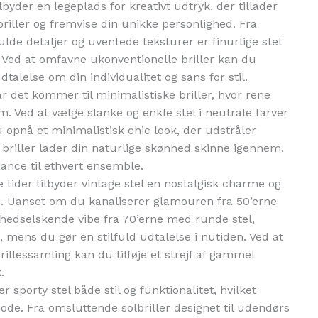
lbyder en legeplads for kreativt udtryk, der tillader
briller og fremvise din unikke personlighed. Fra
fulde detaljer og uventede teksturer er finurlige stel
. Ved at omfavne ukonventionelle briller kan du
dtalelse om din individualitet og sans for stil.
r det kommer til minimalistiske briller, hvor rene
m. Ved at vælge slanke og enkle stel i neutrale farver
u opnå et minimalistisk chic look, der udstråler
e briller lader din naturlige skønhed skinne igennem,
gance til ethvert ensemble.
 tider tilbyder vintage stel en nostalgisk charme og
ere. Uanset om du kanaliserer glamouren fra 50’erne
ihedselskende vibe fra 70’erne med runde stel,
en, mens du gør en stilfuld udtalelse i nutiden. Ved at
brillessamling kan du tilføje et strejf af gammel
.
r sporty stel både stil og funktionalitet, hvilket
 mode. Fra omsluttende solbriller designet til udendørs