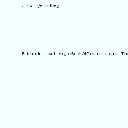
←
Forrige Indlæg
Fairtrade.travel
|
ArgosBookOfDreams.co.uk
|
Th