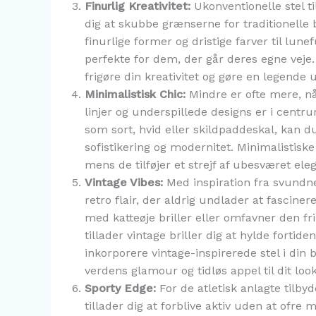
Finurlig Kreativitet:
Ukonventionelle stel ti
dig at skubbe grænserne for traditionelle 
finurlige former og dristige farver til lune
perfekte for dem, der går deres egne veje
frigøre din kreativitet og gøre en legende u
Minimalistisk Chic:
Mindre er ofte mere, nå
linjer og underspillede designs er i centru
som sort, hvid eller skildpaddeskal, kan d
sofistikering og modernitet. Minimalistisk
mens de tilføjer et strejf af ubesværet ele
Vintage Vibes:
Med inspiration fra svundne
retro flair, der aldrig undlader at fascin
med katteøje briller eller omfavner den fr
tillader vintage briller dig at hylde fortid
inkorporere vintage-inspirerede stel i din 
verdens glamour og tidløs appel til dit look
Sporty Edge:
For de atletisk anlagte tilbyde
tillader dig at forblive aktiv uden at ofre