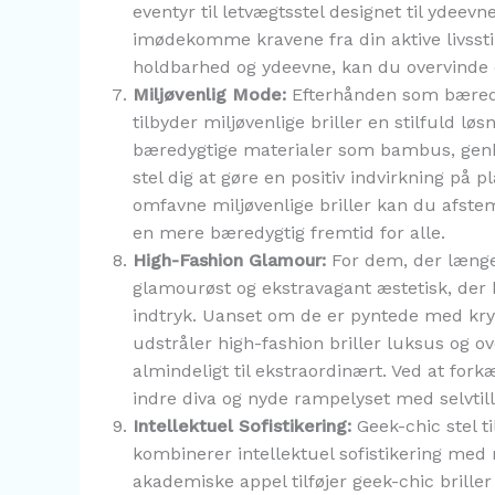
eventyr til letvægtsstel designet til ydeev
imødekomme kravene fra din aktive livsstil.
holdbarhed og ydeevne, kan du overvinde en
Miljøvenlig Mode:
Efterhånden som bæredyg
tilbyder miljøvenlige briller en stilfuld lø
bæredygtige materialer som bambus, genbr
stel dig at gøre en positiv indvirkning på 
omfavne miljøvenlige briller kan du afst
en mere bæredygtig fremtid for alle.
High-Fashion Glamour:
For dem, der længes
glamourøst og ekstravagant æstetisk, der
indtryk. Uanset om de er pyntede med krys
udstråler high-fashion briller luksus og ove
almindeligt til ekstraordinært. Ved at fork
indre diva og nyde rampelyset med selvtil
Intellektuel Sofistikering:
Geek-chic stel ti
kombinerer intellektuel sofistikering med
akademiske appel tilføjer geek-chic briller e