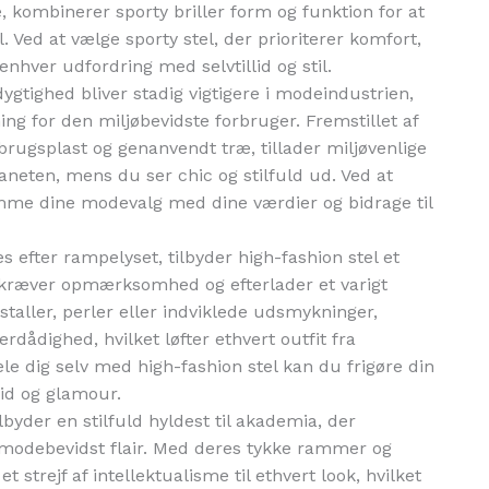
ne, kombinerer sporty briller form og funktion for at
 Ved at vælge sporty stel, der prioriterer komfort,
hver udfordring med selvtillid og stil.
tighed bliver stadig vigtigere i modeindustrien,
sning for den miljøbevidste forbruger. Fremstillet af
ugsplast og genanvendt træ, tillader miljøvenlige
planeten, mens du ser chic og stilfuld ud. Ved at
emme dine modevalg med dine værdier og bidrage til
 efter rampelyset, tilbyder high-fashion stel et
 kræver opmærksomhed og efterlader et varigt
taller, perler eller indviklede udsmykninger,
rdådighed, hvilket løfter ethvert outfit fra
æle dig selv med high-fashion stel kan du frigøre din
lid og glamour.
lbyder en stilfuld hyldest til akademia, der
 modebevidst flair. Med deres tykke rammer og
t strejf af intellektualisme til ethvert look, hvilket