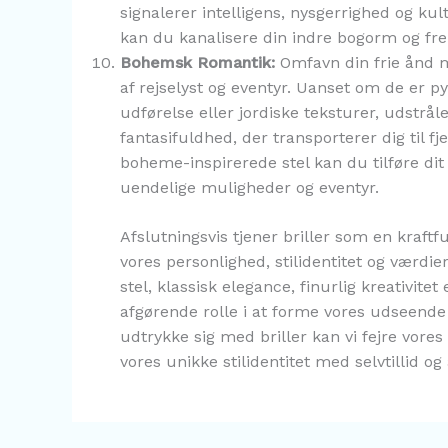
signalerer intelligens, nysgerrighed og kul
kan du kanalisere din indre bogorm og fremv
Bohemsk Romantik:
Omfavn din frie ånd m
af rejselyst og eventyr. Uanset om de er 
udførelse eller jordiske teksturer, udstrål
fantasifuldhed, der transporterer dig til f
boheme-inspirerede stel kan du tilføre dit l
uendelige muligheder og eventyr.
Afslutningsvis tjener briller som en kraftf
vores personlighed, stilidentitet og værdi
stel, klassisk elegance, finurlig kreativitet 
afgørende rolle i at forme vores udseende
udtrykke sig med briller kan vi fejre vores 
vores unikke stilidentitet med selvtillid og 